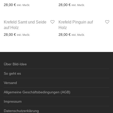
28,00
€
28,00
€
inkl. MwSt.
inkl. MwSt.
Krefeld Samt und Seide
Krefeld Pinguin auf
3-4 Werktage
3-4 Werktage
auf Holz
Holz
28,00
€
28,00
€
inkl. MwSt.
inkl. MwSt.
3-4 Werktage
3-4 Werktage
Über Bild-Idee
So geht es
Versand
Allgemeine Geschäftsbedingungen (AGB)
Impressum
Datenschutzerklärung