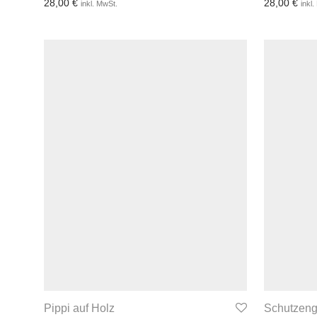
28,00
€
28,00
€
inkl. MwSt.
inkl
3-4 Werktage
3-4
Pippi auf Holz
Schutzeng