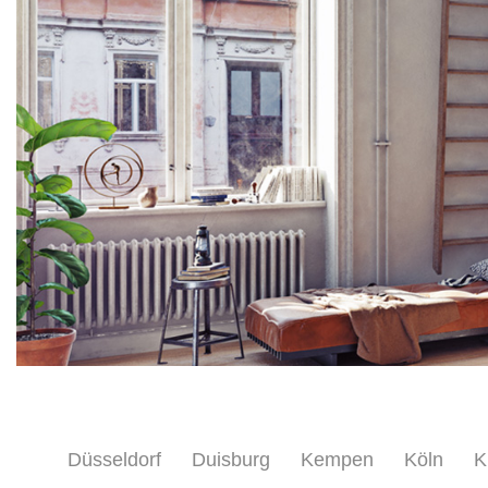
Düsseldorf
Duisburg
Kempen
Köln
K