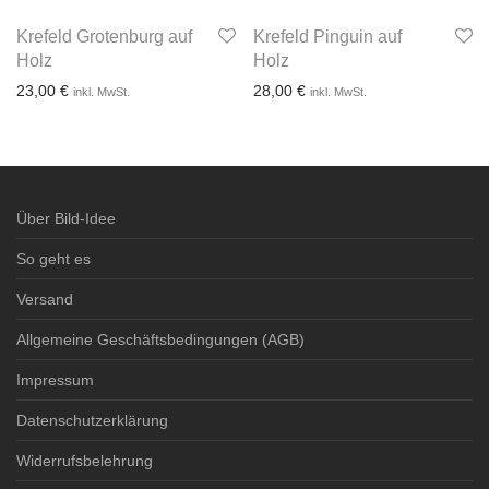
3-4 Werktage
Krefeld Grotenburg auf
Krefeld Pinguin auf
3-4 Werktage
Holz
Holz
23,00
€
28,00
€
inkl. MwSt.
inkl. MwSt.
3-4 Werktage
3-4 Werktage
Über Bild-Idee
So geht es
Versand
Allgemeine Geschäftsbedingungen (AGB)
Impressum
Datenschutzerklärung
Widerrufsbelehrung