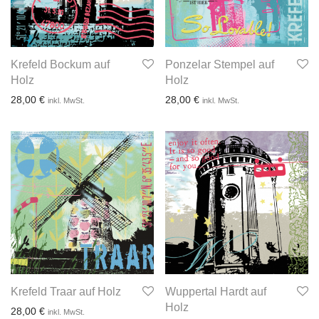
Krefeld Bockum auf
Ponzelar Stempel auf
Holz
Holz
28,00
€
28,00
€
inkl. MwSt.
inkl. MwSt.
3-4 Werktage
3-4 Werktage
Krefeld Traar auf Holz
Wuppertal Hardt auf
Holz
28,00
€
inkl. MwSt.