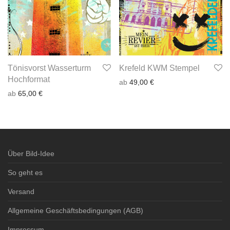
Tönisvorst Wasserturm
Krefeld KWM Stempel
Hochformat
ab
49,00
€
ab
65,00
€
Über Bild-Idee
So geht es
Versand
Allgemeine Geschäftsbedingungen (AGB)
Impressum