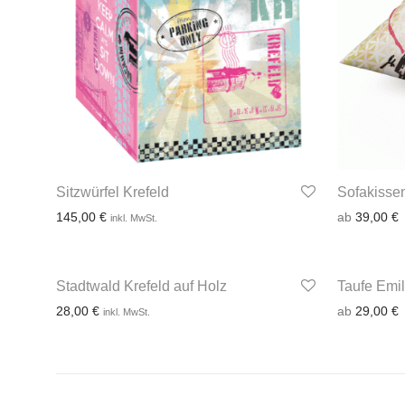
Sitzwürfel Krefeld
Sofakisse
145,00
€
ab
39,00
€
inkl. MwSt.
Stadtwald Krefeld auf Holz
Taufe Emil
28,00
€
ab
29,00
€
inkl. MwSt.
3-4 Werktage