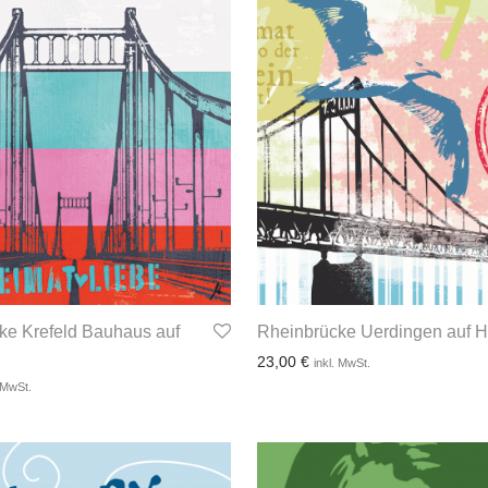
ke Krefeld Bauhaus auf
Rheinbrücke Uerdingen auf H
23,00
€
inkl. MwSt.
. MwSt.
3-4 Werktage
 Werktage