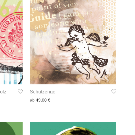
olz
Schutzengel
ab
49,00
€