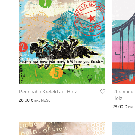
Rennbahn Krefeld auf Holz
Rheinbrüc
Holz
28,00
€
inkl. MwSt.
28,00
€
inkl
3-4 Werktage
3-4