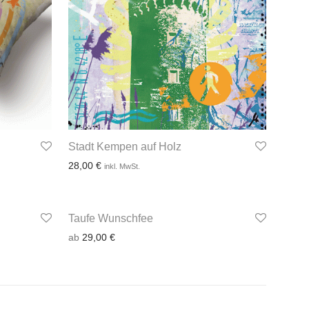
Stadt Kempen auf Holz
28,00
€
inkl. MwSt.
Taufe Wunschfee
3-4 Werktage
ab
29,00
€