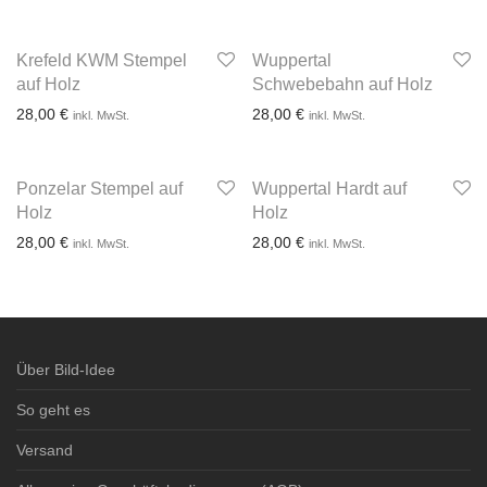
Krefeld KWM Stempel
Wuppertal
auf Holz
Schwebebahn auf Holz
28,00
€
28,00
€
inkl. MwSt.
inkl. MwSt.
Ponzelar Stempel auf
Wuppertal Hardt auf
3-4 Werktage
3-4 Werktage
Holz
Holz
28,00
€
28,00
€
inkl. MwSt.
inkl. MwSt.
3-4 Werktage
3-4 Werktage
Über Bild-Idee
So geht es
Versand